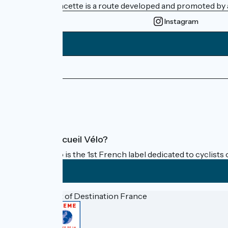
La Vélo Francette is a route developed and promoted by a 
Instagram
Press area
FAQ
What is Accueil Vélo?
Accueil Vélo is the 1st French label dedicated to cyclists 
Funded as part of Destination France