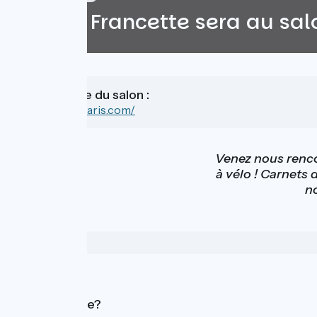
La Vélo Francette sera au salo
Lien vers le site du salon :
https://velo-in-paris.com/
Venez nous rencon
à vélo ! Carnets 
no
Who are we?